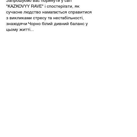
Запрошуємо вас поринути у світ
"KAZKOVYY RAVE" і спостерігати, як
сучасне людство намагається справитися
з викликами стресу та нестабільності,
знаходячи Чорно білий дивний баланс у
цьому житті...