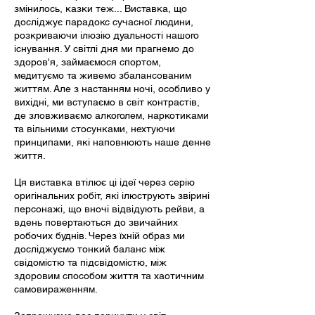
змінилось, казки теж... Виставка, що
досліджує парадокс сучасної людини,
розкриваючи ілюзію дуальності нашого
існування. У світлі дня ми прагнемо до
здоров'я, займаємося спортом,
медитуємо та живемо збалансованим
життям. Але з настанням ночі, особливо у
вихідні, ми вступаємо в світ контрастів,
де зловживаємо алкоголем, наркотиками
та вільними стосунками, нехтуючи
принципами, які наповнюють наше денне
життя.
Ця виставка втілює ці ідеї через серію
оригінальних робіт, які ілюструють звірині
персонажі, що вночі відвідують рейви, а
вдень повертаються до звичайних
робочих буднів. Через їхній образ ми
досліджуємо тонкий баланс між
свідомістю та підсвідомістю, між
здоровим способом життя та хаотичним
самовираженням.